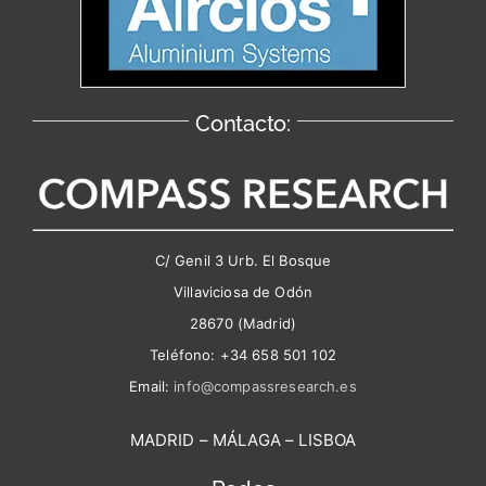
Contacto:
C/ Genil 3 Urb. El Bosque
Villaviciosa de Odón
28670 (Madrid)
Teléfono: +34 658 501 102
Email:
info@compassresearch.es
MADRID – MÁLAGA – LISBOA