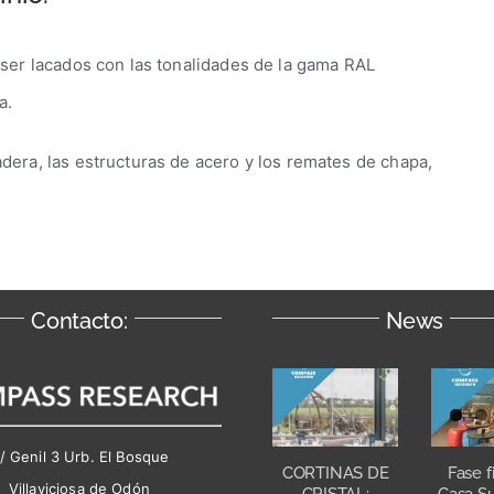
ser lacados con las tonalidades de la gama RAL
a.
era, las estructuras de acero y los remates de chapa,
Contacto:
News
/ Genil 3 Urb. El Bosque
Fase f
CORTINAS DE
Villaviciosa de Odón