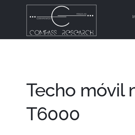
Saltar
al
I
contenido
Techo móvil 
T6000