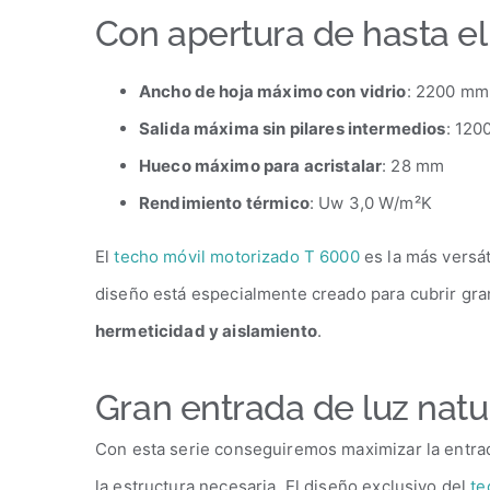
Con apertura de hasta el
Ancho de hoja máximo con vidrio
:
2200 mm
Salida máxima sin pilares intermedios
:
120
Hueco máximo para acristalar
:
28 mm
Rendimiento térmico
:
Uw 3,0 W/m²K
El
techo móvil motorizado T 6000
es la más versá
diseño está especialmente creado para cubrir gr
hermeticidad y aislamiento
.
Gran entrada de luz natur
Con esta serie conseguiremos maximizar la entrad
la estructura necesaria. El diseño exclusivo del
te